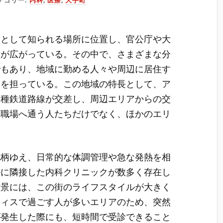
テゴリー:
内科
,
医療
,
大手町
アとして知られる場所に位置し、官公庁や大
みが広がっている。
その中で、さまざまな分
でもあり、地域に勤める人々や周辺に居住す
割を担っている。この地域の特長として、ア
各種鉄道路線が交差し、周辺エリアからの交
、職場へ通う人たちだけでなく、ほかのエリ
地柄ゆえ、日常的な体調管理や急な発熱を相
ルに隣接した内科クリニックが数多く存在し
背景には、この街のライフスタイルが大きく
フィスで過ごす人が多いエリアのため、突然
が発生した際にも、短時間で受診できること