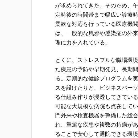
が求められてきた。そのため、
定時後の時間帯まで幅広い診療
柔軟な対応を行っている医療機
は、一般的な風邪や感染症の外
理に力を入れている。
とくに、ストレスフルな職場環
た疾患の予防や早期発見、長期
る。定期的な健診プログラムを
スを設けたりと、ビジネスパー
る仕組み作りが浸透してきてい
可能な大規模な病院も点在して
門外来や検査機器を整備した総
れ、重篤な疾患や複数の持病が
ることで安心して通院できる環