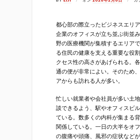
BY
EIJI
オン
2026年2月6日
カ
都心部の際立ったビジネスエリ
企業のオフィスが立ち並ぶ街並
野の医療機関が集積するエリア
る住民の健康を支える重要な役
クセス性の高さがあげられる。
通の便が非常によい。そのため
アからも訪れる人が多い。
忙しい就業者や会社員が多い土
談できるよう、駅やオフィスビ
ている。数多くの内科が集まる
関係している。一日の大半をオ
の腹痛や頭痛、風邪の症状など